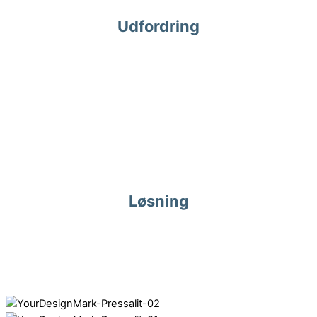
Udfordring
De 3 divisioner Stats, Care og Home skulle samles og have et
samlet udtryk. Logoet var udarbejdet så den grafiske stil blev
sendt i pitch.
Løsning
Et samlet grafisk design element der med sin organiske form
og de 3 farver understøtter de 3 divisioner.