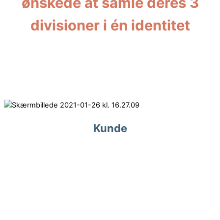
ønskede at samle deres 3
divisioner i én identitet
Kunde
Pressalit er producent af højkvalitets toiletsæder og
badeværelsesløsninger.