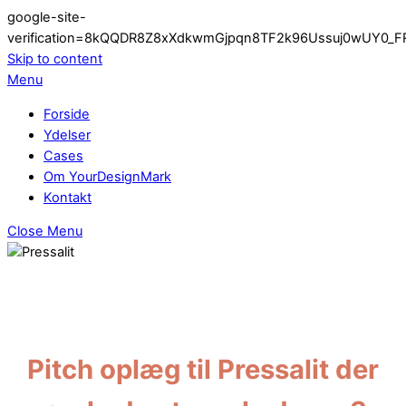
google-site-
verification=8kQQDR8Z8xXdkwmGjpqn8TF2k96Ussuj0wUY0_F
Skip to content
Menu
Forside
Ydelser
Cases
Om YourDesignMark
Kontakt
Close Menu
VISUEL IDENTITET, BRANDING
Pitch oplæg til Pressalit der