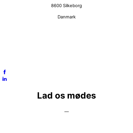
8600 Silkeborg
Danmark
lone@yourdesignmark.dk
Tlf: +45 54 55 57 55
CVR-nr.: 35148930
Lad os mødes
—
Enhver god løsning starter med et godt samarbejde. Er du
interesseret i et