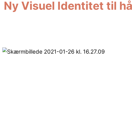
Ny Visuel Identitet til
Håndboldklubben Silkeborg Voel er en midtjysk hå
Håndboldstævnet er drevet af frivillige kræfter o