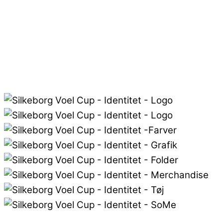
klubben klubben.
Logoet udtrykker kærligheden og passionen for hå
Klubbens grønne farve er i centrum men brudt af