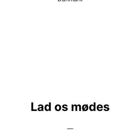
lone@yourdesignmark.dk
Tlf: +45 54 55 57 55
CVR-nr.: 35148930
Lad os mødes
—