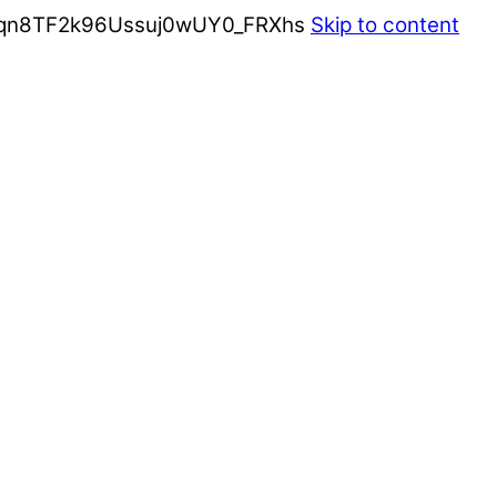
jpqn8TF2k96Ussuj0wUY0_FRXhs
Skip to content
VISUEL IDENTITET, BRANDING, LOGO, SOME