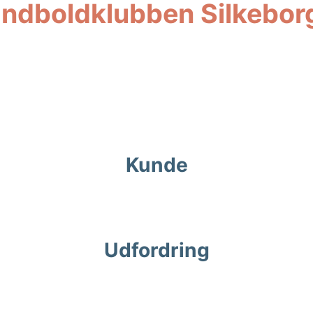
 håndboldklubben Silkebo
Kunde
ndboldklub for professionelle kvinder og en stor 
Udfordring
g manglede et seriøst og professionelt udtryk som a