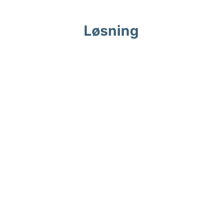
Løsning
ndbold mens identiteten følger op med et legende 
 en bredere ungdommelig farvepalette.