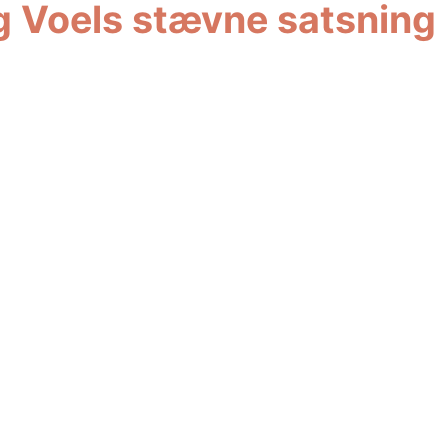
rg Voels stævne satsning
børne-/ungsoms-klub for bredde og elite håndbold.
fspejler det kæmpe event og vigtige aktiv for