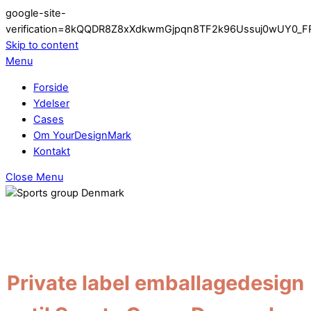
google-site-
verification=8kQQDR8Z8xXdkwmGjpqn8TF2k96Ussuj0wUY0_F
Skip to content
Menu
Forside
Ydelser
Cases
Om YourDesignMark
Kontakt
Close Menu
EMBALLAGEDESIGN
Private label emballagedesign