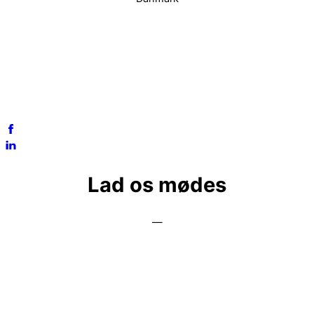
lone@yourdesignmark.dk
Tlf: +45 54 55 57 55
CVR-nr.: 35148930
Lad os mødes
—
Enhver god løsning starter med et godt samarbejde. Er du
interesseret i et
samarbejde med YourDesignMark, så lad os tage en
uforpligtende snak om,
hvad jeg kan hjælpe med. Hvad enten det er stort eller småt,