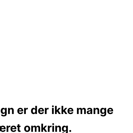
ign er der ikke mange
æret omkring.