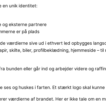
en unik identitet:
ne og eksterne partnere
mmerne er på plads
lade værdierne sive ud i ethvert led opbygges langs
pir, skilte, biler, profilbeklædning, hjemmeside – ti
a bunden eller går ind og arbejder videre og raffine
e ses og huskes i farten. Et stærkt logo skal kunne 
lerer værdierne af brandet. Her er ikke tale om en