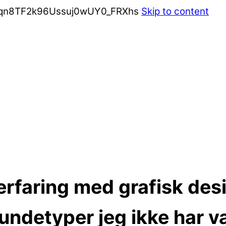
jpqn8TF2k96Ussuj0wUY0_FRXhs
Skip to content
rfaring med grafisk des
undetyper jeg ikke har v