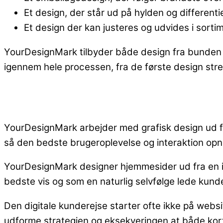
Et design, der står ud på hylden og differenti
Et design der kan justeres og udvides i sorti
YourDesignMark tilbyder både design fra bunden 
igennem hele processen, fra de første design stre
YourDesignMark arbejder med grafisk design ud fra
så den bedste brugeroplevelse og interaktion op
YourDesignMark designer hjemmesider ud fra en in
bedste vis og som en naturlig selvfølge lede kund
Den digitale kunderejse starter ofte ikke på webs
udforme strategien og eksekveringen at både kort