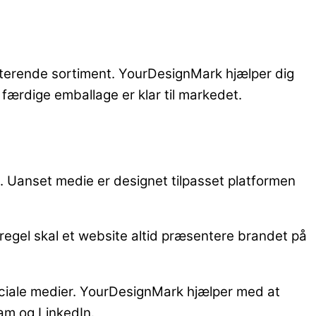
sterende sortiment. YourDesignMark hjælper dig
færdige emballage er klar til markedet.
e. Uanset medie er designet tilpasset platformen
regel skal et website altid præsentere brandet på
sociale medier. YourDesignMark hjælper med at
am og LinkedIn.