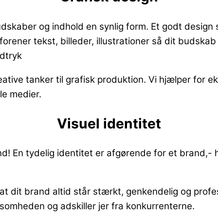
udskaber og indhold en synlig form. Et godt design
er tekst, billeder, illustrationer så dit budskab st
ndtryk
eative tanker til grafisk produktion. Vi hjælper fo
ale medier.
Visuel identitet
t ind! En tydelig identitet er afgørende for et bran
at dit brand altid står stærkt, genkendelig og prof
somheden og adskiller jer fra konkurrenterne.