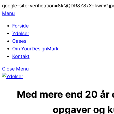
google-site-verification=8kQQDR8Z8xXdkwmG
Menu
Forside
Ydelser
Cases
Om YourDesignMark
Kontakt
Close Menu
Med mere end 20 år e
opgaver og k