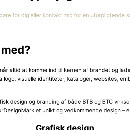
gøre for dig eller kontakt mig for en uforpligtende 
g med?
år altid at komme ind til kernen af brandet og lad
ra logo, visuelle identiteter, kataloger, websites, e
fisk design og branding af både BTB og BTC virkso
urDesignMark et unikt og vedkommende design – en 
Grafisk design