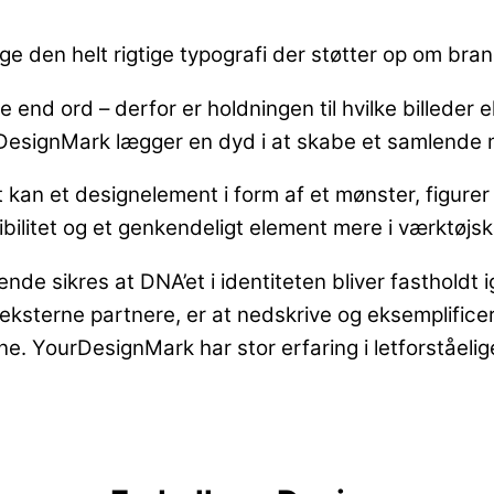
ælge den helt rigtige typografi der støtter op om br
ere end ord – derfor er holdningen til hvilke billeder 
YourDesignMark lægger en dyd i at skabe et samlende
an et designelement i form af et mønster, figurer el
eksibilitet og et genkendeligt element mere i værkt
bende sikres at DNA’et i identiteten bliver fasthold
g eksterne partnere, er at nedskrive og eksemplific
 YourDesignMark har stor erfaring i letforståelige