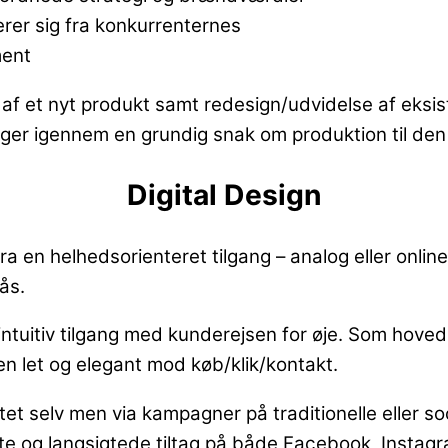
erer sig fra konkurrenternes
ment
af et nyt produkt samt redesign/udvidelse af eksi
ger igennem en grundig snak om produktion til den 
Digital Design
 en helhedsorienteret tilgang – analog eller onlin
nås.
tuitiv tilgang med kunderejsen for øje. Som hoved
en let og elegant mod køb/klik/kontakt.
itet selv men via kampagner på traditionelle eller 
e og langsigtede tiltag på både Facebook, Instagr