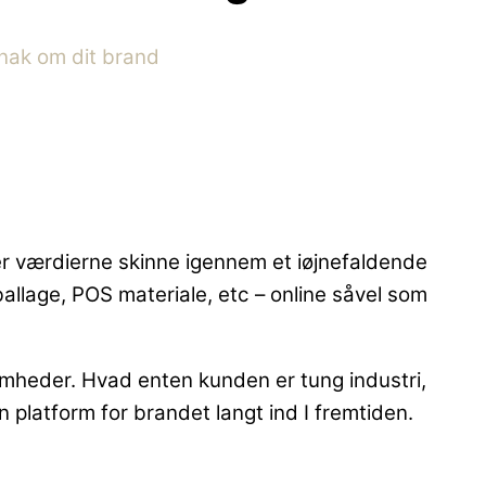
snak om dit brand
er værdierne skinne igennem et iøjnefaldende
mballage, POS materiale, etc – online såvel som
mheder. Hvad enten kunden er tung industri,
platform for brandet langt ind I fremtiden.