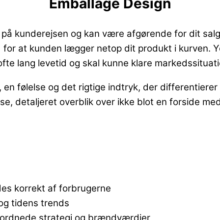
Emballage Design
 på kunderejsen og kan være afgørende for dit salg
d for at kunden lægger netop dit produkt i kurven.
Y
r ofte lang levetid og skal kunne klare markedssit
, en følelse og det rigtige indtryk, der differentie
e, detaljeret overblik over ikke blot en forside me
des korrekt af forbrugerne
og tidens trends
rordnede strategi og brændværdier