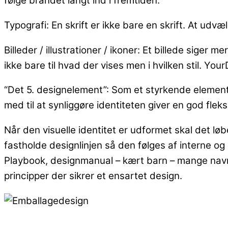
følge brandet langt ind i fremtiden.
Typografi: En skrift er ikke bare en skrift. At udv
Billeder / illustrationer / ikoner: Et billede siger m
ikke bare til hvad der vises men i hvilken stil. 
“Det 5. designelement”: Som et styrkende element k
med til at synliggøre identiteten giver en god fl
Når den visuelle identitet er udformet skal det lø
fastholde designlinjen så den følges af interne o
Playbook, designmanual – kært barn – mange navne.
principper der sikrer et ensartet design.